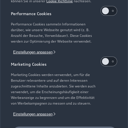
können Sie in unserer
Cookie Richtlinie
nachlesen.
Kaufen & leasen
Alle Modelle
Performance Cookies
Modelle vergleichen
Service & Zubehör
Performance Cookies sammeln Informationen
Neuwagensuche
darüber, wie unsere Webseite genutzt wird (z. B.
Elektromodelle
Anzahl der Besuche, Verweildauer). Diese Cookies
Gebrauchtwagensuche
Support
werden zur Optimierung der Webseite verwendet.
Saisonale Angebote
Plug-in-Hybride
Gebrauchtwagen
Einstellungen anpassen
Audi Services
Über Audi
Kundenservice
Finanzierung
Marketing Cookies
Garantie
Händlersuche
Aktionen & Angebote
Unternehmen
Marketing Cookies werden verwendet, um für die
Audi digital services
Benutzer relevantere und auf deren Interessen
Audi Code
Geschäftskunden
Karriere
zugeschnittene Inhalte anzubieten. Sie werden auch
myAudi
verwendet, um die Erscheinungshäufigkeit einer
Häufige Fragen (FAQ)
Investor Relations
Werbeanzeige zu begrenzen und um die Effektivität
© 2026 AUDI AG. Alle Rechte vorbehalten
von Werbekampagnen zu messen und zu steuern.
Audi Online Beratung
Presse & Media Center
Impressum
Rechtliches
Hinweisgebersystem
Einstellungen anpassen
Online-Terminvereinbarung
Datenschutz
Datenschutzinformation
Cookie-Einstellungen
Servicekontakt