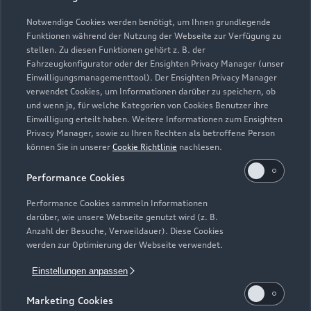
Notwendige Cookies werden benötigt, um Ihnen grundlegende
Zur Inspektion
Funktionen während der Nutzung der Webseite zur Verfügung zu
stellen. Zu diesen Funktionen gehört z. B. der
Fahrzeugkonfigurator oder der Ensighten Privacy Manager (unser
Einwilligungsmanagementtool). Der Ensighten Privacy Manager
Zurück nach oben
verwendet Cookies, um Informationen darüber zu speichern, ob
und wenn ja, für welche Kategorien von Cookies Benutzer ihre
Einwilligung erteilt haben. Weitere Informationen zum Ensighten
Modelle
Privacy Manager, sowie zu Ihren Rechten als betroffene Person
können Sie in unserer
Cookie Richtlinie
nachlesen.
Kaufen & leasen
Alle Modelle
Performance Cookies
Modelle vergleichen
Service & Zubehör
Performance Cookies sammeln Informationen
Neuwagensuche
darüber, wie unsere Webseite genutzt wird (z. B.
Elektromodelle
Anzahl der Besuche, Verweildauer). Diese Cookies
Gebrauchtwagensuche
Support
werden zur Optimierung der Webseite verwendet.
Saisonale Angebote
Plug-in-Hybride
Gebrauchtwagen
Einstellungen anpassen
Audi Services
Über Audi
Kundenservice
Finanzierung
Marketing Cookies
Garantie