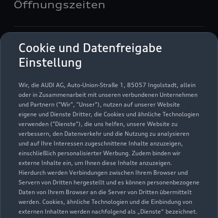
Öffnungszeiten
Verkauf
Cookie und Datenfreigabe
Geöffnet bis
13:00
Einstellung
Service
Wir, die AUDI AG, Auto-Union-Straße 1, 85057 Ingolstadt, allein
Geöffnet bis
13:00
oder in Zusammenarbeit mit unseren verbundenen Unternehmen
und Partnern ("Wir", "Unser"), nutzen auf unserer Website
eigene und Dienste Dritter, die Cookies und ähnliche Technologien
Teile & Zubehörverkauf
verwenden ("Dienste"), die uns helfen, unsere Website zu
Geöffnet bis
13:00
verbessern, den Datenverkehr und die Nutzung zu analysieren
und auf Ihre Interessen zugeschnittene Inhalte anzuzeigen,
einschließlich personalisierter Werbung. Zudem binden wir
externe Inhalte ein, um Ihnen diese Inhalte anzuzeigen.
Hierdurch werden Verbindungen zwischen Ihrem Browser und
Servern von Dritten hergestellt und es können personenbezogene
Daten von Ihrem Browser an die Server von Dritten übermittelt
werden. Cookies, ähnliche Technologien und die Einbindung von
externen Inhalten werden nachfolgend als „Dienste“ bezeichnet.